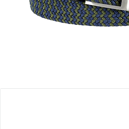
Un véritable génie de l'adaptation: grâce à son tissage
spécial, cette ceinture est extra-flexible. La boucle à
ardillon peut être passée partout à travers le matériau
élastique.
Matière:
Boucle: métal
Ceinture: 70% polypropylène, 30% élasthanne
Détails
Informations et fabricant