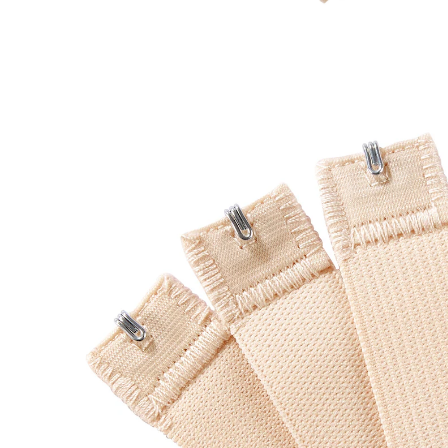
7,99 €
TVA incluse, plus
Frais d'expédition
Modèle
1 agrafe chair
+ 5
6,49 €
seul.
à partir de
2
pièces
1
Dans le Panier