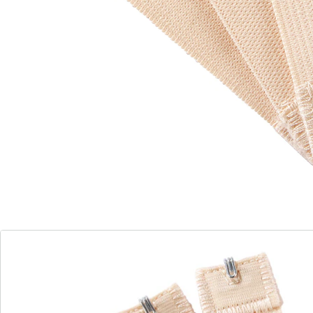
Livrable sous 4-5 jours ouvrés
Ajustement parfait - rallonge de soutien-gorge
pour soutien-gorge inconfortable
Élargit les soutiens-gorge serrés
Convient pour 1 à 3 crochets
Set pratique de 3 pièces
Commandez donc ces pattes pour soutiens-gorge qui
les élargissent de 9,5 cm!
Détails
Informations et fabricant