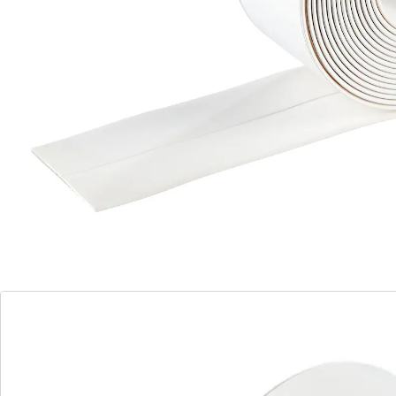
Encore des fuites et des infiltrations dans la salle de
bain ou sur la terrasse? Pas de soucis! Réparez vous-
même joints, tuyaux et flexibles qui fuient en un rien
de temps avec ce ruban d'étanchéité! Il suffit de
l’appliquer sur les zones touchées et plus rien ne
coule, l'eau ne pénètre plus! Vous économisez du
temps, des coûts de main-d'œuvre et évitez le stress!
Détails
Informations et fabricant
Avis