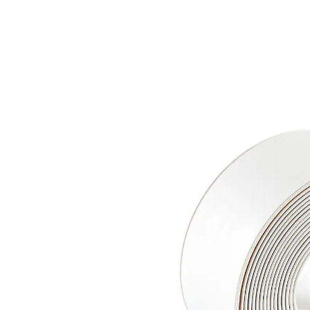
9,99 €
1 m = 2,85 €
TVA incluse, plus
Frais d'expédition
Modèle
blanc
Dans le Panier
Livrable sous 4-5 jours ouvrés
Fini les infiltrations et les fuites!
remède immédiat contre les fuites