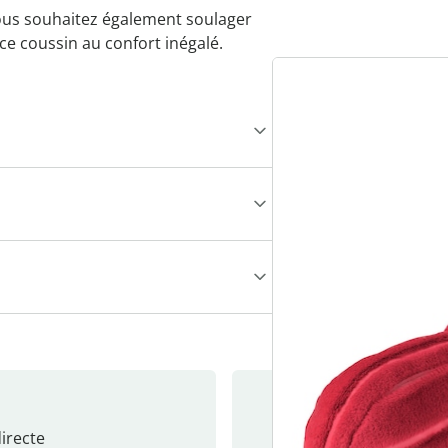
ous souhaitez également soulager
 coussin au confort inégalé.
recte
S’abonne