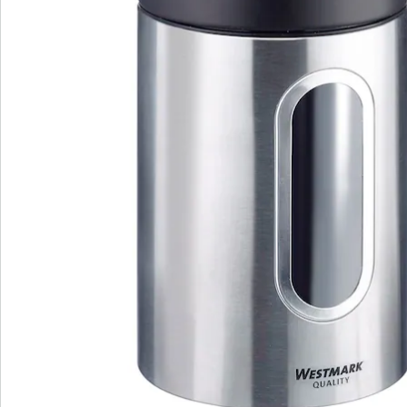
transparente en matière synthétique, inutile de sortir
vos stylos : son contenu est visible en un coup d'oeil.
Cela présente également l’avantage de pouvoir garder
un aperçu de la quantité.
Pratique et empilable
Ces boîtes de conservation en inox ne sont pas
seulement pratiques en cuisine. Elles peuvent
également être utilisées dans un atelier ou dans un
bureau. Le couvercle assure une fermeture
hermétique et empêche l’humidité et les petites bêtes
d’entrer. Le style caractéristique est souligné par le
couvercle en métal enduit qui reprend la combinaison
classique élégante de l’inox et du noir.
Autre avantages de ce produit : il est empilable. Grâce
à la forme bien pensée du fond et du couvercle,
plusieurs boîtes peuvent être superposées, ce qui
demande moins de place au sol dans les étagères ou
sur le plan de travail.