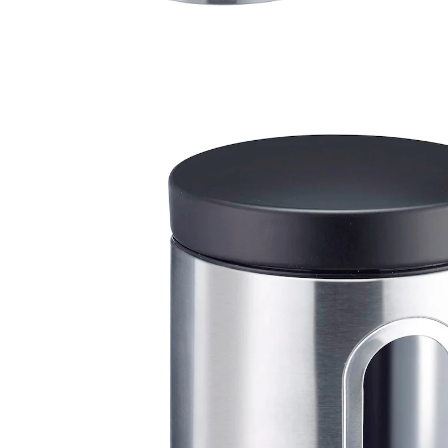
13,99 €
TVA incluse, plus
Frais d'expédition
Modèle
1800 ml
Dans le Panier
Livrable sous 4-5 jours ouvrés
Boîte de conservation ronde avec fenêtre
transparente