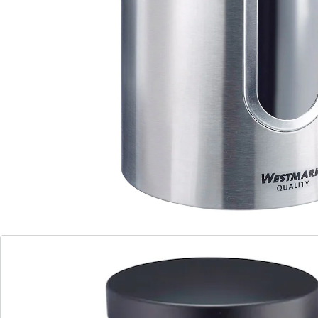
En inox, fenêtre en PET antistatique,
couvercle en métal enduit
Variantes : 2300 ml, 1800 ml, 950 ml
Solide et durable
Nettoyage facile à la main
Conservez vos aliments avec style ! C’est possible, avec
ces superbes boîtes de conservation en inox équipées
d’une fenêtre transparente et d'un couvercle
refermable. Au besoin les boîtes de même taille
peuvent même être superposées.
Conservation en toute élégance
Vos aliments secs tels que la farine, les pâtes, le café, le
sucre, le sel, le riz, les dosettes de café et bien d’autres
encore seront parfaitement rangés dans cette boîte de
rangement en inox. La conception élégante et
intemporelle de ce modèle s’harmonise avec tous les
styles d'intérieurs et séduit autant par sa forme sobre
que par sa grande fonctionnalité. Grâce à la fenêtre