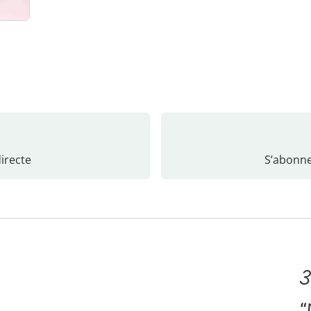
recte
S’abonne
3
“