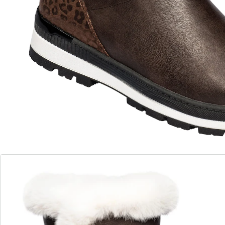
Prête pour l’hiver!
Enfilage et retrait faciles grâce au zip
détail mode: la barrette métallique au
niveau du talon
Avec cette bottine fourrée à l’aspect cuir, vous
braverez le froid avec aisance. La doublure en laine
garde vos pieds bien au chaud et offre un grand
confort. Grâce à la fente flexible sur la tige, cette
bottine s’adapte parfaitement à votre mollet.
L’empiècement léopard, le bord en fausse fourrure et
la barrette métallique lui confèrent un style tendance.
Semelle profilée antidérapante.
Détails