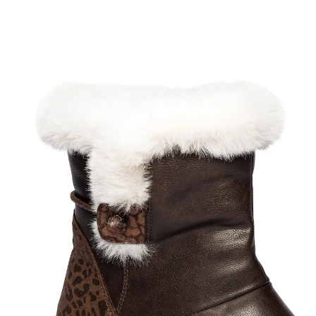
29,99 €
TVA incluse, plus
Frais d'expédition
Modèle
marron
Taille
Dans le Panier
Livrable sous 4-5 jours ouvrés