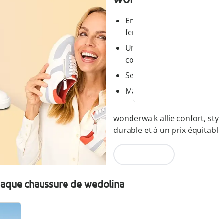
Enfilage confortable grâce
fermeture éclair
Une coupe parfaite, grâc
confortables
Semelle amovible - idéal
Matériaux légers de haute
wonderwalk allie confort, sty
durable et à un prix équitabl
Je découvre
chaque chaussure de wedolina