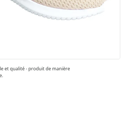
 à l'élastique, au velcro ou à la
e aux largeurs standard et
e pour les semelles orthopédiques
 qualité & designs variés
le et qualité - produit de manière
e.