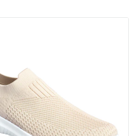
 alternative à cet article, qui
ser:
wonderwalk
Baskets souples femmes «Léonie» blanc
(98)
Prix unitaire:
19,99 €
her comme sur un nuage