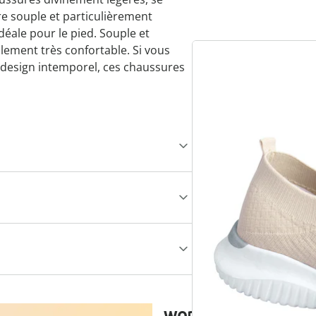
Nous avons trouvé une
re souple et particulièrement
pourrait vous intéres
éale pour le pied. Souple et
alement très confortable. Si vous
le design intemporel, ces chaussures
wonderwalk - Marc