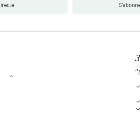
recte
S’abonne
3
“