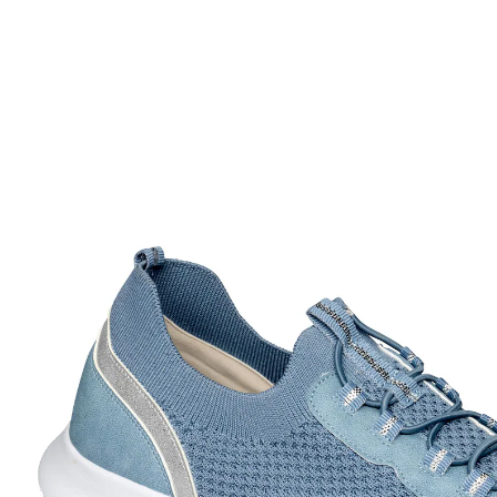
29,99 €
TVA incluse, plus
Frais d'expédition
Modèle
bleu fumé
+ 3
Taille
Dans le Panier
Livrable sous 4-5 jours ouvrés