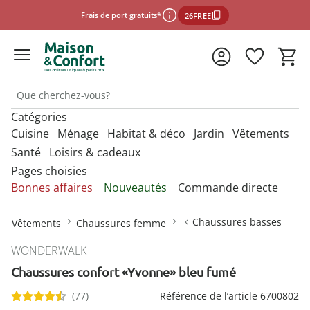
Frais de port gratuits*
26FREE
Catégories
*Conditions d'utilisation
Cuisine
Ménage
Habitat & déco
Jardin
Vêtements
Santé
Loisirs & cadeaux
Pages choisies
fermer
Découvrez nos catégories
Découvrez nos catégories
Découvrez nos catégories
Découvrez nos catégories
Découvrez nos catégories
N
N
N
N
N
Bonnes affaires
Nouveautés
Commande directe
m
m
m
m
m
Découvrez nos catégories
Découvrez nos catégories
N
Accessoires de cuisine géniaux
Articles pour chats
Accessoires de bain
Hôtels à insectes
Chausse-pieds
Accessoires de cuisine
Accessoires animaux
Accessoires salle de
Accessoires animaux
Accessoires chaussures
m
Chaussures basses
Vêtements
Chaussures femme
bains
Aides à la vue
Camping
Accessoires pour la vie
Articles de loisirs
Accessoires de découpe
Articles pour chiens
Accessoires de bain ultra-pratiques
Produits pour oiseaux
Crampons pour chaussures
Accessoires pour la
Accessoires auto
Accessoires pratiques
Accessoires femme
quotidienne
WONDERWALK
vaisselle
Bureau
pour le jardin
Aides à l’habillage et à la
Électronique grand public
Bons cadeaux
Accessoires pour ouvrir et fermer
Accessoires WC
Entretien chaussures
préhension
Chaussures confort «Yvonne» bleu fumé
Accessoires de couture
Accessoires homme
Appareils de fitness
Sélectionner la boutique en ligne
Jeux
Conservation des
Conserver et ranger
Décoration de jardin
Bricolage
Attendrisseurs de viande
Aides pour toilettes et salle de
Formes à forcer
(77)
Aides auditives
Référence de l’article 6700802
aliments
Accessoires de ménage
Chaussettes et collants
Articles érotiques
bains