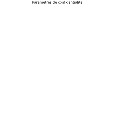
Paramètres de confidentialité
Choisir une taille
¹ Cliquez ici pour les conditions de validation
fermer