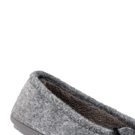
15,99 €
TVA incluse, plus
Frais d'expédition
Modèle
gris
Taille
Dans le Panier
Livrable sous 4-5 jours ouvrés