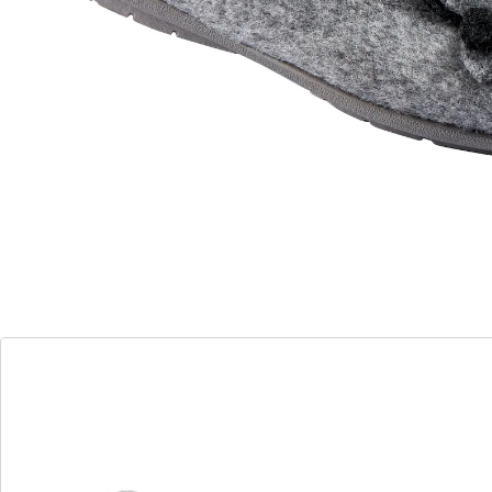
Le confort avant tout!
semelle souple en caoutchouc
d’une chaleur ­exquise
forme élégante et confortable
semelle antidérapante
Fini les pieds froids: gardez les pieds au chaud avec ces
ballerines chaussons extrêmement confortables. La
matière douillette et la semelle intérieure souple
offrent un agréable confort. Joli détail ­séduisant: la
fleur bicolore appliquée attire tous les regards sur ces
chaussons. Grâce à la semelle ­extérieure en
caoutchouc souple et antidérapante, une petite
promenade à l’extérieur ne pose aucun problème.
Détails