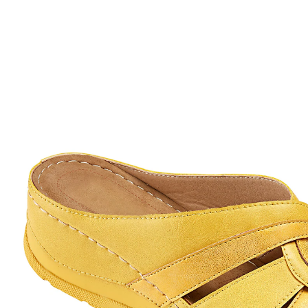
24,99 €
TVA incluse, plus
Frais d'expédition
Taille
Dans le Panier
Livrable sous 4-5 jours ouvrés
Enfilez la chaussure et sentez-vous bien
semelle soft-touch souple
Semelle de marche profilée antidérapante
Enfiler et se sentir bien - ces mules confortables