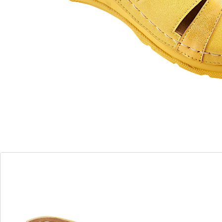
offrent un maintien sûr et un confort de port maximal.
La semelle extérieure antidérapante à profil en
caoutchouc assure la stabilité, tandis que la semelle
Soft-Touch garantit une marche agréable. Disponible
en différents coloris tendance et avec une couture
décorative claire qui fait de chaque mule un véritable
accroche-regard.
Remarque concernant la taille:
Cet article taille petit. Nous vous recommandons une
taille supérieure.
Détails
Informations et fabricant
Avis