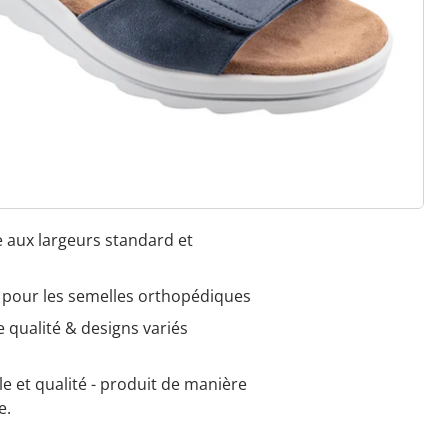
her comme sur un nuage
 à l'élastique, au velcro ou à la
e aux largeurs standard et
e pour les semelles orthopédiques
 qualité & designs variés
le et qualité - produit de manière
e.