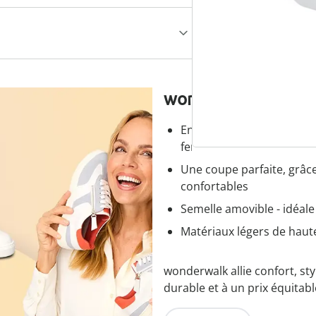
wonderwalk - Marc
Enfilage confortable grâce
fermeture éclair
Une coupe parfaite, grâc
confortables
Semelle amovible - idéal
Matériaux légers de haute
wonderwalk allie confort, sty
durable et à un prix équitabl