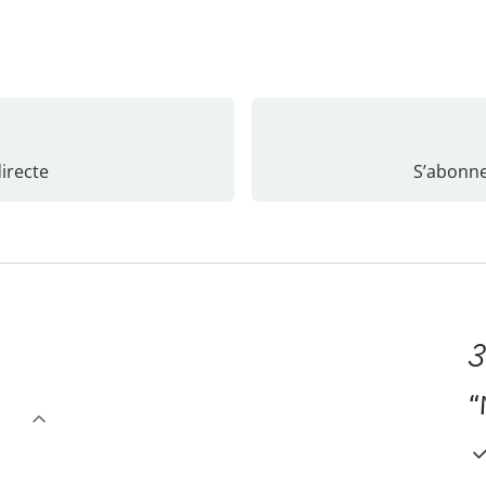
recte
S’abonne
3
“