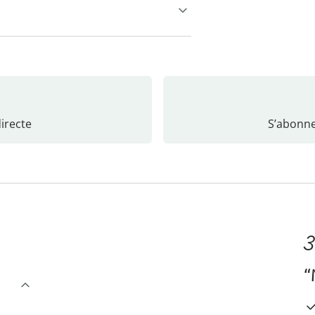
recte
S’abonne
3
“