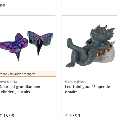
vanaf
2 stuks
voordeliger!
viva domo
GardenHero
Solar led-grondlampen
Led-tuinfiguur "Slapende
“Vlinder”, 2 stuks
draak"
€ 15,99
€ 19,99