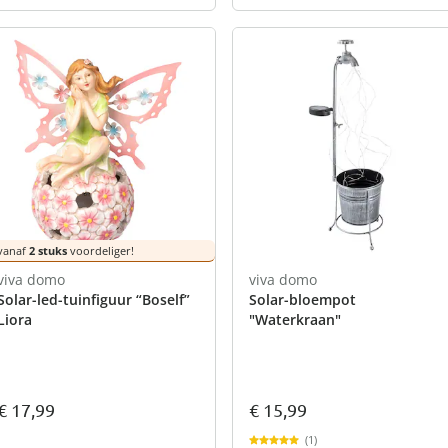
vanaf
2 stuks
voordeliger!
viva domo
viva domo
Solar-led-tuinfiguur “Boself”
Solar-bloempot
Liora
"Waterkraan"
€ 15,99
€ 17,99
(1)