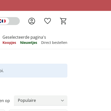
Geselecteerde pagina's
Koopjes
Nieuwtjes
Direct bestellen
pireren
pireren
pireren
pireren
pireren
i.
en op