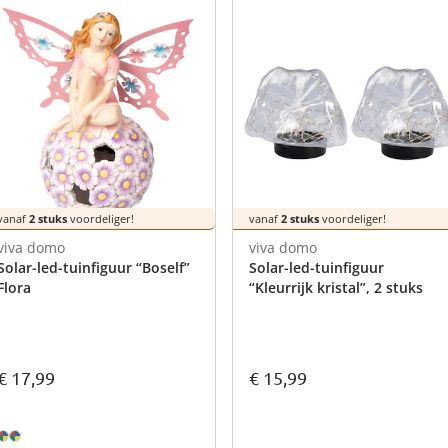
atjes
pen & handdouches
 Horloges
Geniale
Voorjaars
Decoratiev
Tuindecora
Schoenent
rganizers &
jes
kookaccess
nu ontdek
jetzt entde
nu ontdek
nu ontdek
ekjes
nu ontdek
dhulpmiddelen
iging
soires
n
ekken
vanaf
2 stuks
voordeliger!
vanaf
2 stuks
voordeliger!
viva domo
viva domo
Solar-led-tuinfiguur “Boself”
Solar-led-tuinfiguur
Flora
“Kleurrijk kristal”, 2 stuks
€ 15,99
€ 17,99