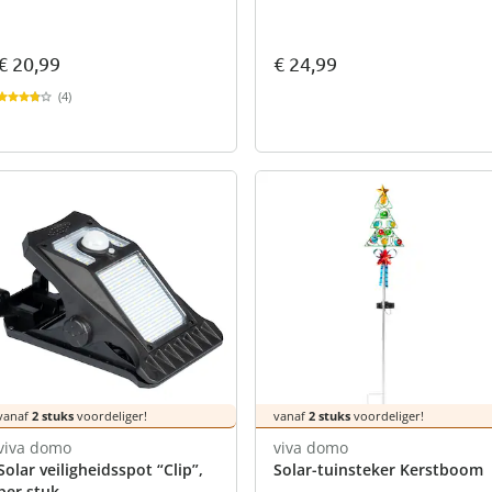
€ 20,99
€ 24,99
(4)
vanaf
2 stuks
voordeliger!
vanaf
2 stuks
voordeliger!
viva domo
viva domo
Solar veiligheidsspot “Clip”,
Solar-tuinsteker Kerstboom
per stuk