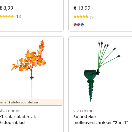
€ 8,99
€ 13,99
(11)
(6)
vanaf
2 stuks
voordeliger!
viva domo
viva domo
XL solar bladertak
Solarsteker
Esdoornblad
mollenverschrikker “2-in-1”