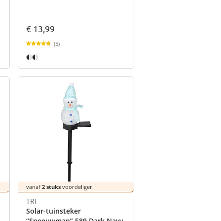
€ 13,99
(5)
vanaf
2 stuks
voordeliger!
TRI
Solar-tuinsteker
“Sneeuwman” 589 Dark Navy