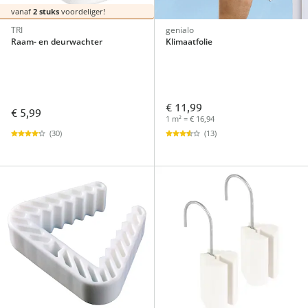
vanaf
2 stuks
voordeliger!
TRI
genialo
Raam- en deurwachter
Klimaatfolie
€ 11,99
€ 5,99
1 m² = € 16,94
(30)
(13)