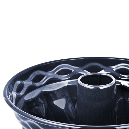
29,99 €
TVA incluse, plus
Frais d'expédition
Modèle
Ø22 cm
Dans le Panier
Livrable sous 4-5 jours ouvrés
Un moule à kouglof émaillé signé Dr. Oetker pour des
résultats de cuisson optimaux. Résistant aux rayures
et aux coups de couteau, il séduit par sa capacité à