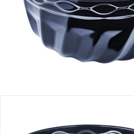
conduire parfaitement la chaleur et à ne pas être
altéré par l’acidité des fruits. Après cuisson, il se
nettoie facilement et rapidement au lave-vaisselle.
Détails
Informations et fabricant
Avis
Commande directe