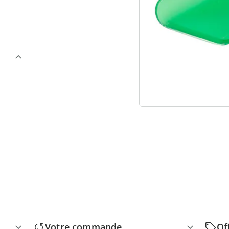
3
“
Votre commande
Of