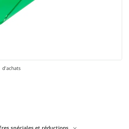
 raisons de choisir
Maison & Confort”
Paiement sur facture sans
frais
Retour gratuit
Pas de montant minimum
d'achats
fres spéciales et réductions