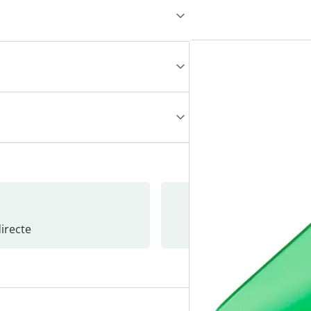
recte
S’abonne