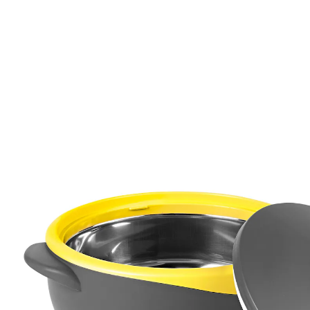
9,99 €
TVA incluse, plus
Frais d'expédition
Modèle
1 l
Dans le Panier
Livrable sous 4-5 jours ouvrés
Produit similaire