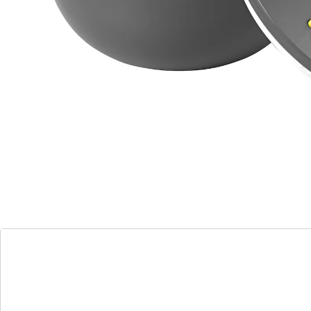
Nous avons trouvé une alternative à cet article, qui
pourrait vous intéresser:
genialo
Boîte isotherme « Effet mat » 1 l
(12)
Prix unitaire:
9,99 €
Quelle élégance !
idéal pour servir
garde vos plats au chaud ou au froid
pendant des heures
Partager des repas, c’est bien, mais ce n’est pas
toujours possible. Avec ces saladiers isothermes dotés
d’une isolation en acier inox, vous pouvez garder vos
plats au chaud ou au froid. Parfaits pour emporter des