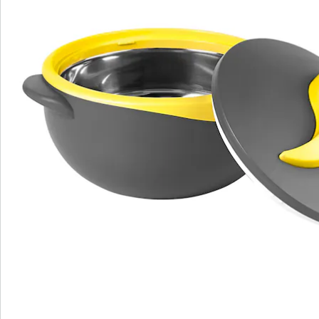
salades fraîches ou des desserts. Avec leur surface
mate élégante et leur design moderne, ils attirent tous
les regards sur la table ! Fermeture de sécurité
hermétique et poignées confortables. Prix avantageux
en lot !
Détails
Informations et fabricant
Avis