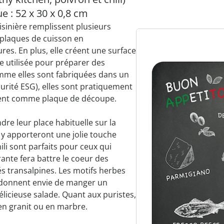
 : 52 x 30 x 0,8 cm
sinière remplissent plusieurs
es plaques de cuisson en
res. En plus, elle créent une surface
e utilisée pour préparer des
omme elles sont fabriquées dans un
urité ESG), elles sont pratiquement
ment comme plaque de découpe.
dre leur place habituelle sur la
es y apporteront une jolie touche
ili sont parfaits pour ceux qui
rante fera battre le coeur des
és transalpines. Les motifs herbes
i, donnent envie de manger un
licieuse salade. Quant aux puristes,
 en granit ou en marbre.