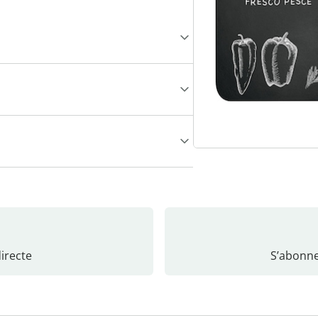
recte
S’abonne