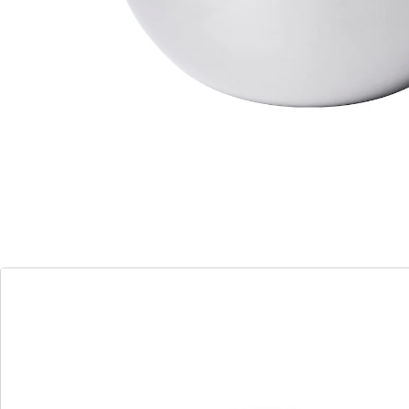
s’empiler sans prendre de place. Indispensables dans
chaque cuisine!
Détails
Informations et fabricant
Avis
Commande directe