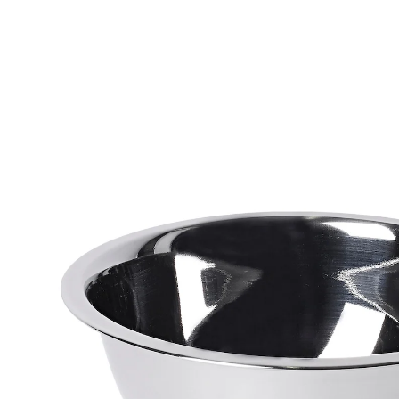
3,99 €
TVA incluse, plus
Frais d'expédition
Modèle
1,4 litre
Prévenez-moi
Momentanément indisponible
Des saladiers universels pour la cuisine!
Aucun autre accessoire n’est aussi polyvalent dans la
cuisine qu’un saladier en inox. Pour préparer la pâte, la
salade, mélanger les sauces, battre les œufs, etc... Ces
3 saladiers ont des dimensions pratiques et peuvent