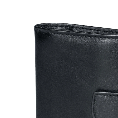
17,99 €
TVA incluse, plus
Frais d'expédition
Modèle
noir
Dans le Panier
Livrable sous 4-5 jours ouvrés
Un portefeuille pour toutes les éventualités!
suffisamment de place pour cartes et
documents