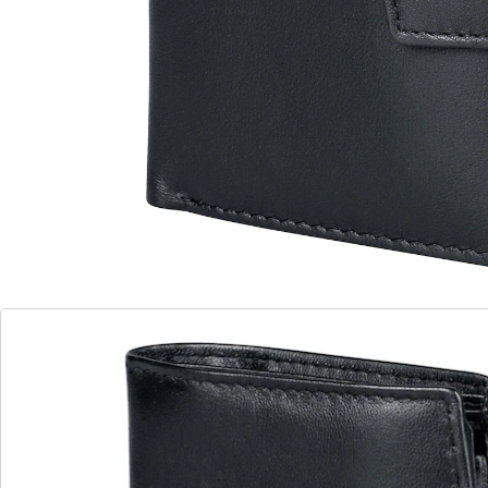
Tout trouve sa place dans ce portefeuille: votre
monnaie dans le compartiment avec fermeture à
pression, votre permis de conduire et votre carte
d'identité dans le compartiment transparent. 6
compartiments pour cartes, 2 compartiments pour
billets et 3 autres compartiments pour documents. Le
rabat extérieur assure une fermeture sûre.
Détails
Informations et fabricant
Avis