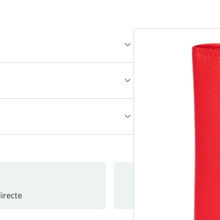
recte
S’abonne