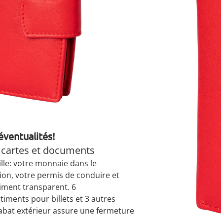
 cuisine
ssures empilables
puzzles
ouche
Accessoires
Grand mén
Décoration
Décoration
Tendances
e relever du lit
 spatules
géniaux
printemps
jetzt entde
je découvr
chaussure
 bain
oilettes et salle de
je découvr
je découvr
je découvr
 & râpes
de douche
es au quotidien
es
e
point à roulettes
e
Livrable sous 4-5 
e
éventualités!
 cartes et documents
lle: votre monnaie dans le
on, votre permis de conduire et
timent transparent. 6
iments pour billets et 3 autres
bat extérieur assure une fermeture