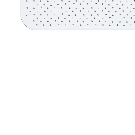
avec ventouses extra fortes
Surface antidérapante
Perforé, bon écoulement de l'eau
Placer un tapis à dessus antidérapant dans un bac de
douche ou une baignoire sécurise. Caoutchouc
naturel, sans PVC, avec ventouses et drainage.
Détails
Informations et fabricant
Avis