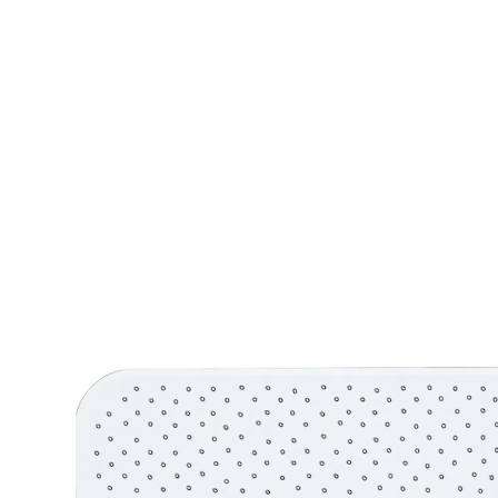
26,99 €
TVA incluse, plus
Frais d'expédition
Modèle
blanc
Dans le Panier
Livrable sous 4-5 jours ouvrés
antidérapant dans la salle de bain