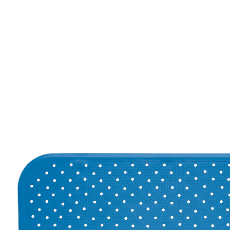
26,99 €
TVA incluse, plus
Frais d'expédition
Modèle
bleu
Dans le Panier
Livrable sous 4-5 jours ouvrés
antidérapant dans la salle de bain