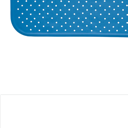
avec ventouses extra fortes
Surface antidérapante
Perforé, bon écoulement de l'eau
Placer un tapis à dessus antidérapant dans un bac de
douche ou une baignoire sécurise. Caoutchouc
naturel, sans PVC, avec ventouses et drainage.
Détails
Informations et fabricant
Avis