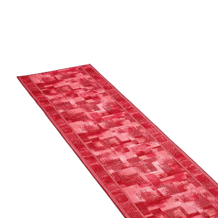
à partir de
14,99 €
TVA incluse, plus
Frais d'expédition
Modèle
bordeaux
Maße
Dans le Panier
Livrable sous 4-5 jours ouvrés
Invitant et original - pour une première impression