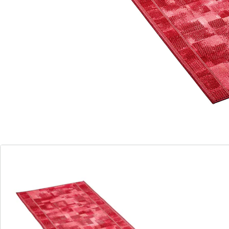
parfaite
anime chaque couloir
disponible en 4 longueurs et couleurs
différentes
Accueillez vos invités avec une touche d'originalité !
Notre tapis "Tetris" transforme chaque couloir en un
espace accueillant et vivant. Son motif Tetris marquant
fascine et donne une touche ludique à votre entrée.
Choisissez parmi 4 longueurs et couleurs différentes
pour mettre en valeur votre propre style.
Ce tapis n'est pas seulement une décoration, mais
aussi un moyen de laisser une première impression
durable. Il invite les visiteurs et confère une
atmosphère particulière à votre intérieur. Son
caractère unique en fait un accroche-regard attrayant
et affirme son individualité et son style. Avec le tapis
"Tetris", vous transformez un simple couloir en un