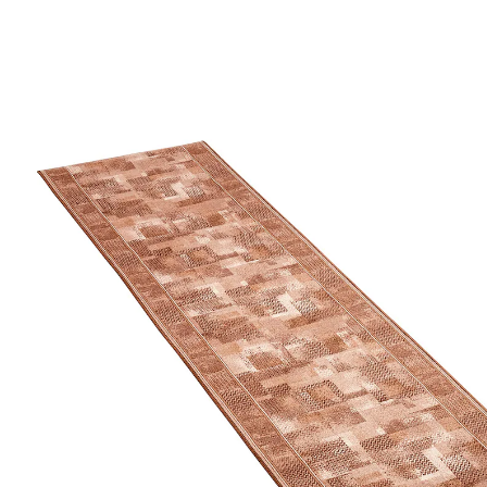
à partir de
14,99 €
TVA incluse, plus
Frais d'expédition
Modèle
marron
Maße
Dans le Panier
Livrable sous 4-5 jours ouvrés
Invitant et original - pour une première impression