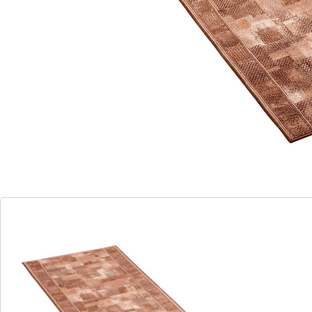
parfaite
anime chaque couloir
disponible en 4 longueurs et couleurs
différentes
Accueillez vos invités avec une touche d'originalité !
Notre tapis "Tetris" transforme chaque couloir en un
espace accueillant et vivant. Son motif Tetris marquant
fascine et donne une touche ludique à votre entrée.
Choisissez parmi 4 longueurs et couleurs différentes
pour mettre en valeur votre propre style.
Ce tapis n'est pas seulement une décoration, mais
aussi un moyen de laisser une première impression
durable. Il invite les visiteurs et confère une
atmosphère particulière à votre intérieur. Son
caractère unique en fait un accroche-regard attrayant
et affirme son individualité et son style. Avec le tapis
"Tetris", vous transformez un simple couloir en un