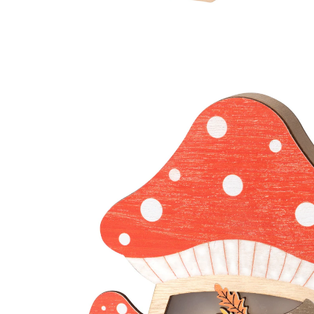
15,99 €
TVA incluse, plus
Frais d'expédition
Modèle
rouge
9,99 €
seul.
à partir de
2
pièces
1
Dans le Panier