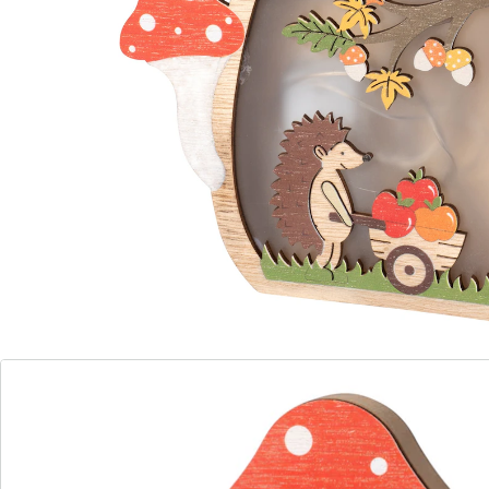
Livrable sous 4-5 jours ouvrés
À l’automne, ils font des réserves!
Le hérisson assidu et les écureuils appliqués le savent
bien: «Il est temps de faire des ­réserves de délicieux
fruits d’automne.» Les champignons décoratifs les
éclairent d’une ­lumière LED chaleureuse.
Remarque concernant les piles:
Les piles ne sont pas fournies. Veuillez les commander
séparément. (AAA Micro x 2)
Détails
Informations et fabricant