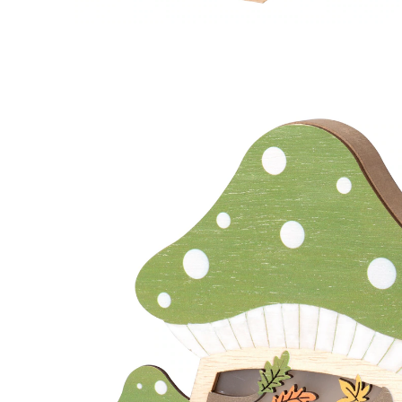
15,99 €
TVA incluse, plus
Frais d'expédition
Modèle
vert
9,99 €
seul.
à partir de
2
pièces
1
Dans le Panier