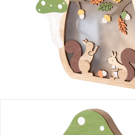
Livrable sous 4-5 jours ouvrés
À l’automne, ils font des réserves!
Le hérisson assidu et les écureuils appliqués le savent
bien: «Il est temps de faire des ­réserves de délicieux
fruits d’automne.» Les champignons décoratifs les
éclairent d’une ­lumière LED chaleureuse.
Remarque concernant les piles:
Les piles ne sont pas fournies. Veuillez les commander
séparément. (AAA Micro x 2)
Détails
Informations et fabricant