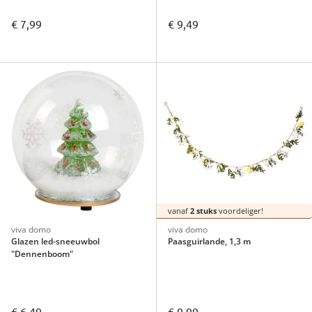
€ 7,99
€ 9,49
vanaf
2 stuks
voordeliger!
viva domo
viva domo
Glazen led-sneeuwbol
Paasguirlande, 1,3 m
"Dennenboom"
€ 6,49
€ 9,99