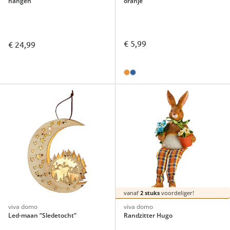
hangen
oranje
€ 5,99
€ 24,99
vanaf
2 stuks
voordeliger!
viva domo
viva domo
Led-maan “Sledetocht”
Randzitter Hugo