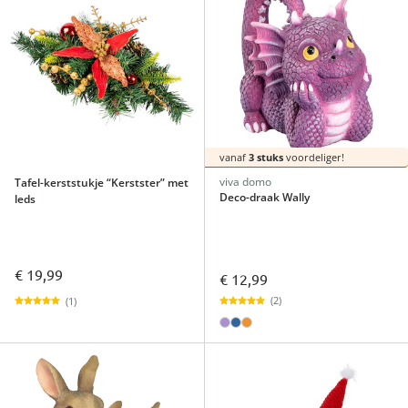
vanaf
3 stuks
voordeliger!
viva domo
Tafel-kerststukje “Kerstster” met
Deco-draak Wally
leds
€ 19,99
€ 12,99
(2)
(1)