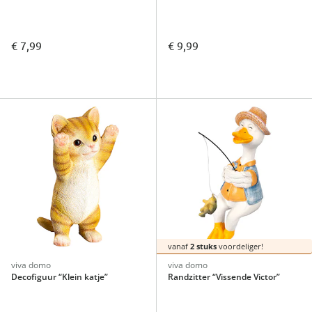
€ 7,99
€ 9,99
vanaf
2 stuks
voordeliger!
viva domo
viva domo
Decofiguur “Klein katje”
Randzitter “Vissende Victor”