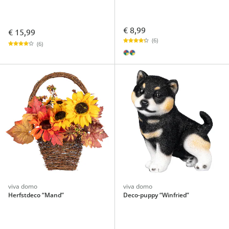
€ 8,99
€ 15,99
(6)
(6)
viva domo
viva domo
Herfstdeco “Mand”
Deco-puppy “Winfried”