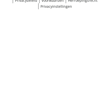
Privacybeleid
Voorwaarden
Herroepingsrecht
Privacyinstellingen
¹ Klik hier voor de inwisselvoorwaarden
Sluiten
Resultaten weergeven (158)