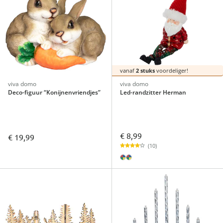
vanaf
2 stuks
voordeliger!
viva domo
viva domo
Deco-figuur “Konijnenvriendjes”
Led-randzitter Herman
€ 8,99
€ 19,99
(10)