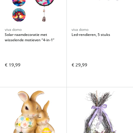
viva domo
viva domo
Solar-raamdecoratie met
Led-rendieren, 5 stuks
wisselende motieven “4-in-1”
€ 19,99
€ 29,99