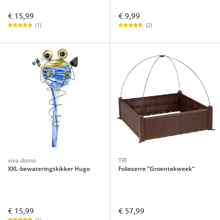
€ 15,99
€ 9,99
(1)
(2)
viva domo
TRI
XXL-bewateringskikker Hugo
Folieserre “Groentekweek“
€ 15,99
€ 57,99
(1)