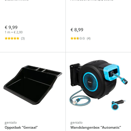
€ 9,99
€ 8,99
1 m = € 2,00
(4)
(3)
genialo
genialo
Oppotbak “Geniaal"
Wandslangenbox “Automatic”