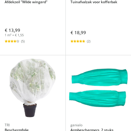
Afdekzeil "Wilde wingerd"
Tuinafvalzak voor kofferbak
€ 13,99
€ 18,99
1 m² = € 1,55
(2)
(5)
TRI
genialo
Beschermfolie
Armbeschermers, 2 stuks