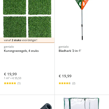
vanaf
2 stuks
voordeliger!
genialo
genialo
Kunstgrastegels, 4 stuks
Bladhark ‘2-in-1’
€ 19,99
€ 19,99
1 m² = € 55,53
(2)
(1)