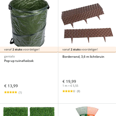
vanaf
2 stuks
voordeliger!
vanaf
2 stuks
voordeliger!
genialo
Borderrand, 3,6 m lichtbruin
Pop-up tuinafvalzak
€ 19,99
€ 13,99
1 m = € 5,55
(8)
(1)