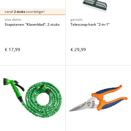
vanaf
2 stuks
voordeliger!
viva domo
genialo
Stapstenen “Klaverblad”, 2 stuks
Telescoop-hark “2-in-1”
€ 17,99
€ 29,99