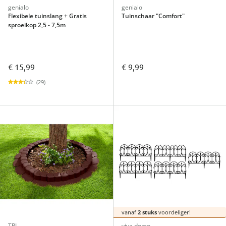
genialo
genialo
Flexibele tuinslang + Gratis
Tuinschaar "Comfort"
sproeikop 2,5 - 7,5m
€ 15,99
€ 9,99
(29)
vanaf
2 stuks
voordeliger!
TRI
viva domo