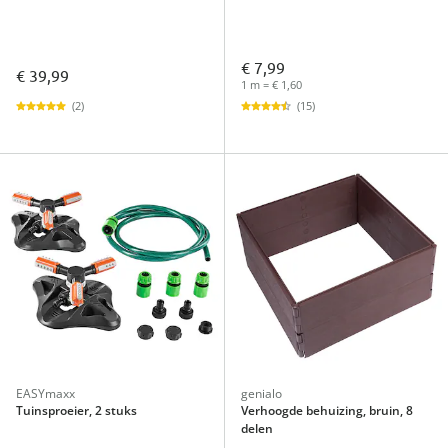
€ 7,99
€ 39,99
1 m = € 1,60
(2)
(15)
EASYmaxx
genialo
Tuinsproeier, 2 stuks
Verhoogde behuizing, bruin, 8
delen