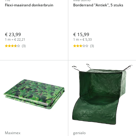
Flexi-maairand donkerbruin
Borderrand "Antiek", 5 stuks
€ 23,99
€ 15,99
1 m = € 22,21
1 m = € 5,33
(3)
(3)
Maximex
genialo