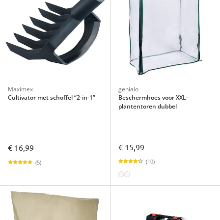
Maximex
genialo
Cultivator met schoffel “2-in-1”
Beschermhoes voor XXL-
plantentoren dubbel
€ 15,99
€ 16,99
(10)
(5)