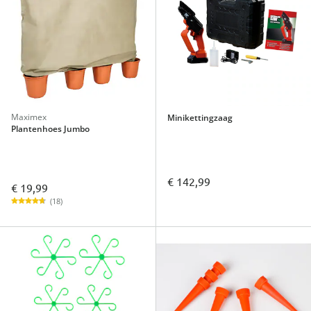
Maximex
Minikettingzaag
Plantenhoes Jumbo
€ 142,99
€ 19,99
(18)